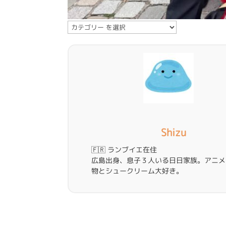
カ
テ
ゴ
リ
ー
Shizu
🇫🇷 ランブイエ在住
広島出身、息子３人いる日日家族。アニメ
物とシュークリーム大好き。